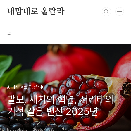
본문 바로가기
내맘대로 울랄라
홈
AI 최신 정보 궁금합니다
발모, 새치의 혁명, 서리태의
기적 같은 변신 2025년
by daebuho
2025. 4. 23.