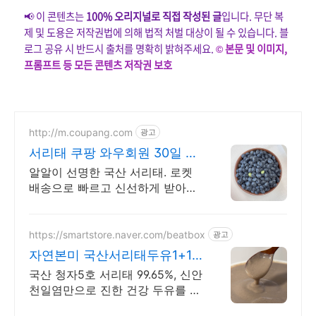
📢 이 콘텐츠는
100% 오리지널로 직접 작성된 글
입니다. 무단 복
제 및 도용은 저작권법에 의해 법적 처벌 대상이 될 수 있습니다. 블
로그 공유 시 반드시 출처를 명확히 밝혀주세요.
© 본문 및 이미지,
프롬프트 등 모든 콘텐츠 저작권 보호
http://m.coupang.com
광고
서리태 쿠팡 와우회원 30일 반
품
알알이 선명한 국산 서리태. 로켓
배송으로 빠르고 신선하게 받아보
세요! 와우회원 무료배송과 30일
반품! 믿을 수 있는 품질의 서리태
를 쿠팡에서.
https://smartstore.naver.com/beatbox
광고
자연본미 국산서리태두유1+1
1+1 50% 특가 세일
국산 청자5호 서리태 99.65%, 신안
천일염만으로 진한 건강 두유를 완
성하다 제대로 된 건강 두유를 찾