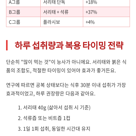
A그룹
서리태 단독
+18%
B그룹
서리태 + 석류
+37%
C그룹
플라시보
+4%
하루 섭취량과 복용 타이밍 전략
단순히 "많이 먹는 것"이 능사가 아니에요. 서리태와 붉은 식
품의 조합도, 적절한 타이밍이 있어야 효과가 좋거든요.
연구에 따르면 공복 상태보다는 식후 30분 이내 섭취가 가장
효과적이었고, 하루 권장량은 다음과 같아요.
서리태 40g (삶아서 섭취 시 기준)
석류즙 또는 비트즙 1컵
1일 1회 섭취, 동일한 시간대 유지