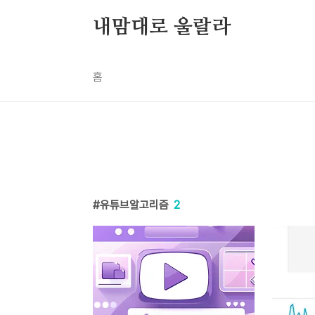
본문 바로가기
내맘대로 울랄라
홈
유튜브알고리즘
2