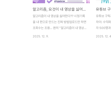
알고리즘, 요것이 내 영상을 싫어한다??
알고리즘이 내 영상을 싫어한다?? 시청기록
유튜브 구독자
을 내 편으로 만드는 진짜 방법업로드만 하면
차이: 수익
조회수는 조용… 괜히 “알고리즘이 내 영상을
자 500명과
싫어하나…?” 이런 생각 들죠? 사실 알고리즘
차이입니다.
2025. 12. 9.
2025. 12. 4
이 싫어하는 건 ‘나’가 아니라 시청기록에 안
일까요? 구독
남는 영상이에요. 유튜브 시청기록의 원리부
무엇일까? 수
터 많은 사람들의 기록 속에 내 영상을 깊게
간 기준, 쇼
남기고 조회수를 끌어올리는 실전 성장 전략
독 가이드!
까지!안녕하세요, 크리에이터 여러분. 어제도
려는 분들이 
새벽까지 유튜브 스튜디오 열어놓고 그래프
트폰 하나 
만 멍하니 본 사람, 저 뿐인가요… 조회수 떨
1000명 금
어지는 날엔 진짜 속으로 백 번쯤 외쳤어요.
그런데 현실
“야, 알고리즘아… 제발 내 영상도 좀 밀어줘
히 500명
라…”. 근데 한동안 집착하듯 공부하다 보니
'이게 도대체
까, 결국 게임의 핵심은 굉장히 단순하더라구
민이 많았죠
요. 알고리즘의 느낌, 감정 이런 게 아니라많
1000명이 