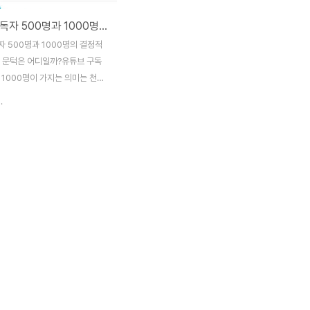
유튜브 구독자 500명과 1000명의 결정적 차이
 500명과 1000명의 결정적
화 문턱은 어디일까?유튜브 구독
 1000명이 가지는 의미는 천지
 수익화를 향한 진짜 문턱은 어디
.
자 500명과 1000명의 차이는
익화 조건, 시청시간 4000시
츠 수익까지 완벽하게 정리한 필
안녕하세요, 요즘 유튜브를 시작하
정말 많죠. 저도 딱 1년 전, 스마
들고 첫 영상을 올리면서 "구독자
방 채우겠지!" 라고 생각했었어요.
은 전~혀 그렇지 않더라구요. 특
 즈음에서 멈춘 구독자 수를 보면서
 어떤 의미를 갖는 건가?'라는 고
. 오늘은 유튜브 구독자 500명과
갖는 의미, 그리고 수익화 ..