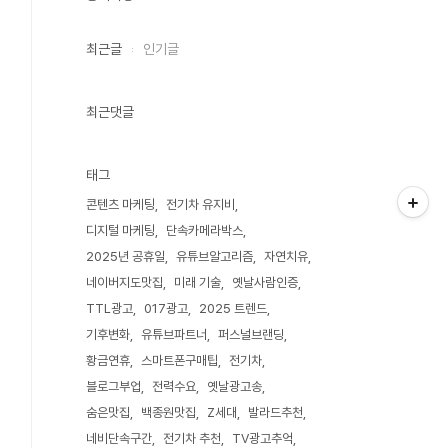
최근글
인기글
최근댓글
태그
콘텐츠 마케팅
전기차 유지비
디지털 마케팅
단속카메라박스
2025년 공휴일
유튜브알고리즘
자연치유
네이버지도맛집
미래 기술
옛날사람인증
TTL광고
017광고
2025 트렌드
기후변화
유튜브파트너
퍼스널브랜딩
황금연휴
스마트폰구매팁
전기차
블로그부업
전력수요
옛날광고송
숨은맛집
백종원맛집
Z세대
발라드추천
네비단속구간
전기차 추천
TV광고추억