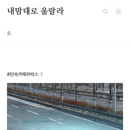
본문 바로가기
내맘대로 울랄라
홈
단속카메라박스
1